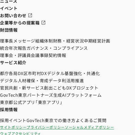
ニュース
イベント
お問い合わせ
企業等からの提案箱
財団情報
理事長メッセージ
組織体制
財務・経営状況
中期経営計画
統合年次報告
ガバナンス・コンプライアンス
理事会・評議員会議事録
契約情報
サービス紹介
都庁各局DX
区市町村DX
デジタル基盤強化・共通化
デジタル人材確保・育成
データ利活用推進
官民共創・新サービス創出
こどもDXプロジェクト
GovTech東京パートナーズ
生成AIプラットフォーム
東京都公式アプリ「東京アプリ」
採用情報
採用イベント
GovTech東京での働き方
よくあるご質問
サイトポリシー
プライバシーポリシー
ソーシャルメディアポリシー
ウェブアクセシビリティ