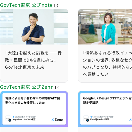
GovTech東京 公式note
「大陸」を越えた挑戦を──行政×民間でDX推進に挑む、G
「情熱あふれる行政イ
「大陸」を越えた挑戦を──行
「情熱あふれる行政イノ
政×民間でDX推進に挑む、
ションの世界」多様なセ
GovTech東京の未来
のハブとなり、持続的な
へ貢献したい
GovTech東京 公式Zenn