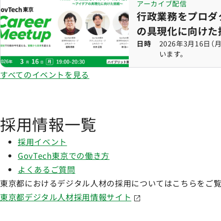
行政業務をプロダクト
アーカイブ配信
行政業務をプロダ
の具現化に向けた
日時
2026年3月16
います。
すべてのイベントを見る
採用情報一覧
採用イベント
GovTech東京での働き方
よくあるご質問
東京都におけるデジタル人材の採用についてはこちらをご
東京都デジタル人材採用情報サイト