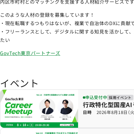
内区市町村とのマッチングを支援する人材紹介サービスです
このような人材の登録を募集しています！
・現在転職するつもりはないが、複業で自治体のDXに貢献
・フリーランスとして、デジタルに関する知見を活かして、
たい
GovTech東京パートナーズ
イベント
行政特化型国産AIモ
申込受付中
採用イベント
行政特化型国産A
日時
2026年8月18日（火）