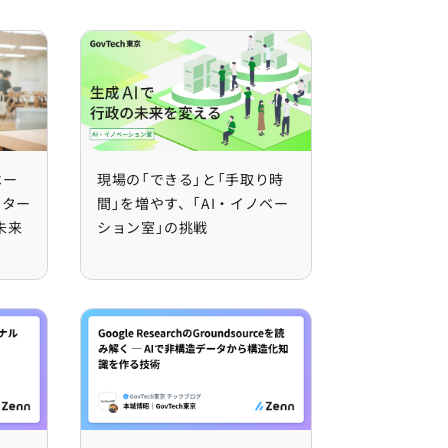
ovTech東京の未来を詳しく見る
ノベーションの世界」多様なセクターのハブとなり、持続的
現場の「できる」と「手取り時間」を増やす、「A
ベー
現場の「できる」と「手取り時
クター
間」を増やす、「AI・イノベー
未来
ション室」の挑戦