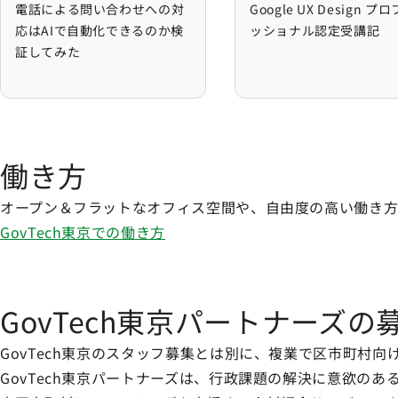
電話による問い合わせへの対応はAIで自動化できるのか
Google UX De
電話による問い合わせへの対
Google UX Design プ
応はAIで自動化できるのか検
ッショナル認定受講記
証してみた
働き方
オープン＆フラットなオフィス空間や、自由度の高い働き方
GovTech東京での働き方
GovTech東京パートナーズの
GovTech東京のスタッフ募集とは別に、複業で区市町村
GovTech東京パートナーズは、行政課題の解決に意欲のあ