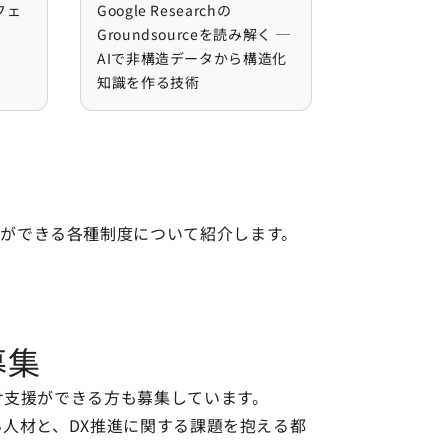
検証してみたを詳しく見る
sign プロフェッショナル認定受講記を詳しく見る
Google ResearchのGroundsourc
ロフェ
Google Researchの
Groundsourceを読み解く ─
AIで非構造データから構造化
知識を作る技術
ができる各種制度について紹介します。
募集
向け支援ができる方も募集しています。
る人材と、DX推進に関する課題を抱える都