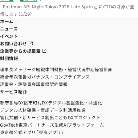
「Postman API Night Tokyo 2026 Late Spring」にCTOの井原が登
壇します（5/29）
ホーム
ニュース
イベント
お問い合わせ
企業等からの提案箱
財団情報
理事長メッセージ
組織体制
財務・経営状況
中期経営計画
統合年次報告
ガバナンス・コンプライアンス
理事会・評議員会議事録
契約情報
サービス紹介
都庁各局DX
区市町村DX
デジタル基盤強化・共通化
デジタル人材確保・育成
データ利活用推進
官民共創・新サービス創出
こどもDXプロジェクト
GovTech東京パートナーズ
生成AIプラットフォーム
東京都公式アプリ「東京アプリ」