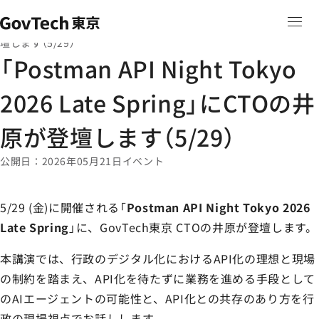
本文へ移動
ホーム
ニュース
ホーム
「Postman API Night Tokyo 2026 Late Spring」にCTOの井原が登
壇します（5/29）
「Postman API Night Tokyo
2026 Late Spring」にCTOの井
原が登壇します（5/29）
公開日
2026年05月21日
イベント
5/29 (金)に開催される「
Postman API Night Tokyo 2026
Late Spring
」に、GovTech東京 CTOの井原が登壇します。
本講演では、行政のデジタル化におけるAPI化の理想と現場
の制約を踏まえ、API化を待たずに業務を進める手段として
のAIエージェントの可能性と、API化との共存のあり方を行
政の現場視点でお話しします。