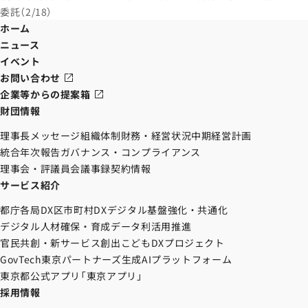
委託（2/18）
ホーム
ニュース
イベント
お問い合わせ
企業等からの提案箱
財団情報
理事長メッセージ
組織体制
財務・経営状況
中期経営計画
統合年次報告
ガバナンス・コンプライアンス
理事会・評議員会議事録
契約情報
サービス紹介
都庁各局DX
区市町村DX
デジタル基盤強化・共通化
デジタル人材確保・育成
データ利活用推進
官民共創・新サービス創出
こどもDXプロジェクト
GovTech東京パートナーズ
生成AIプラットフォーム
東京都公式アプリ「東京アプリ」
採用情報