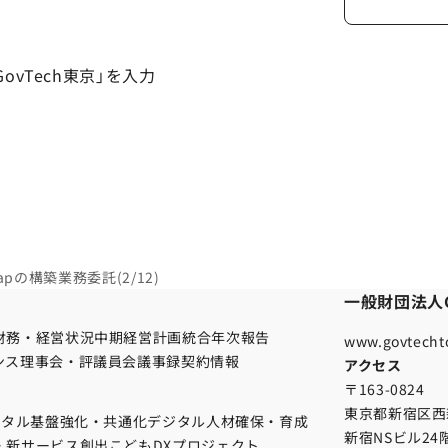
vTech東京」を入力
pの構築業務委託(2/12)
一般財団法人G
財務・経営状況
中期経営計画
統合年次報告
www.govtechto
ンス
理事会・評議員会議事録
契約情報
アクセス
〒163-0824
東京都新宿区西新
ジタル基盤強化・共通化
デジタル人材確保・育成
新宿NSビル24
・新サービス創出
こどもDXプロジェクト