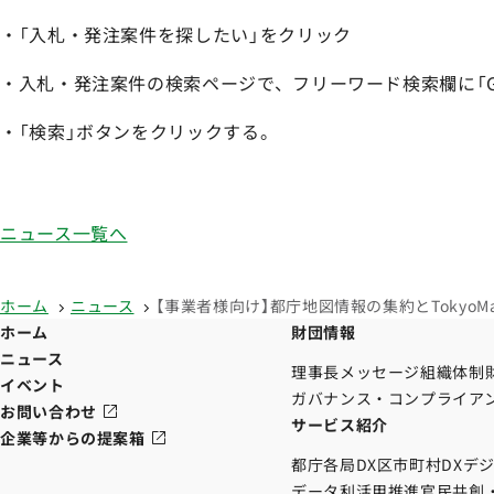
・「入札・発注案件を探したい」をクリック
・入札・発注案件の検索ページで、フリーワード検索欄に「Go
・「検索」ボタンをクリックする。
ニュース一覧へ
ホーム
ニュース
【事業者様向け】都庁地図情報の集約とTokyoMa
ホーム
財団情報
ニュース
理事長メッセージ
組織体制
イベント
ガバナンス・コンプライア
お問い合わせ
サービス紹介
企業等からの提案箱
都庁各局DX
区市町村DX
デ
データ利活用推進
官民共創