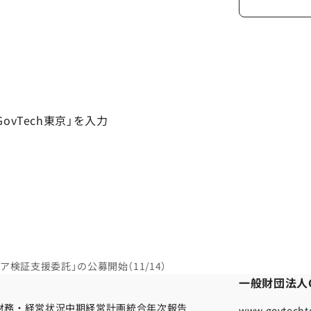
vTech東京」を入力
検証支援委託」の公募開始（11/14）
一般財団法人G
財務・経営状況
中期経営計画
統合年次報告
www.govtechto