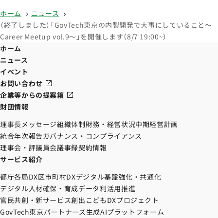
ホーム
ニュース
（終了しました）「GovTech東京の内製開発で大事にしていること～
Career Meetup vol.9～」を開催します（8/7 19:00~）
ホーム
ニュース
イベント
お問い合わせ
企業等からの提案箱
財団情報
理事長メッセージ
組織体制
財務・経営状況
中期経営計画
統合年次報告
ガバナンス・コンプライアンス
理事会・評議員会議事録
契約情報
サービス紹介
都庁各局DX
区市町村DX
デジタル基盤強化・共通化
デジタル人材確保・育成
データ利活用推進
官民共創・新サービス創出
こどもDXプロジェクト
GovTech東京パートナーズ
生成AIプラットフォーム