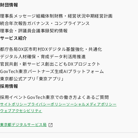
財団情報
理事長メッセージ
組織体制
財務・経営状況
中期経営計画
統合年次報告
ガバナンス・コンプライアンス
理事会・評議員会議事録
契約情報
サービス紹介
都庁各局DX
区市町村DX
デジタル基盤強化・共通化
デジタル人材確保・育成
データ利活用推進
官民共創・新サービス創出
こどもDXプロジェクト
GovTech東京パートナーズ
生成AIプラットフォーム
東京都公式アプリ「東京アプリ」
採用情報
採用イベント
GovTech東京での働き方
よくあるご質問
サイトポリシー
プライバシーポリシー
ソーシャルメディアポリシー
ウェブアクセシビリティ
東京都デジタルサービス局