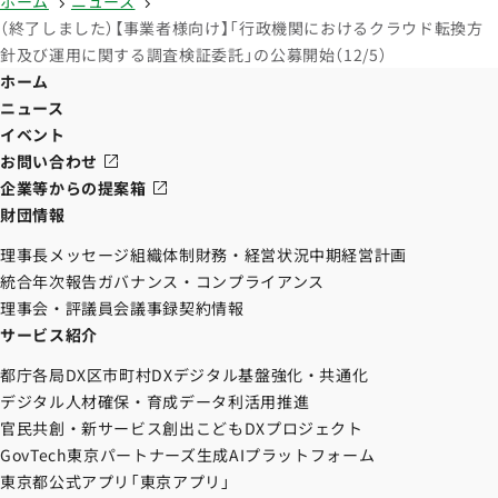
ホーム
ニュース
（終了しました）【事業者様向け】「行政機関におけるクラウド転換方
針及び運用に関する調査検証委託」の公募開始（12/5）
ホーム
ニュース
イベント
お問い合わせ
企業等からの提案箱
財団情報
理事長メッセージ
組織体制
財務・経営状況
中期経営計画
統合年次報告
ガバナンス・コンプライアンス
理事会・評議員会議事録
契約情報
サービス紹介
都庁各局DX
区市町村DX
デジタル基盤強化・共通化
デジタル人材確保・育成
データ利活用推進
官民共創・新サービス創出
こどもDXプロジェクト
GovTech東京パートナーズ
生成AIプラットフォーム
東京都公式アプリ「東京アプリ」