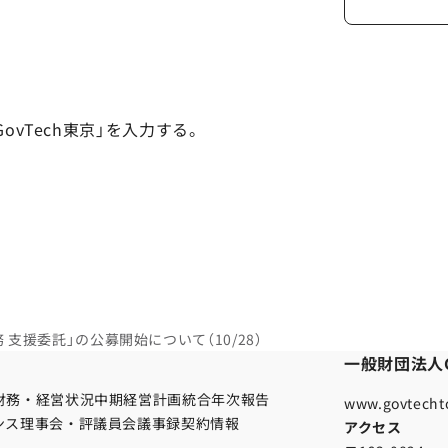
vTech東京」を入力する。
 支援委託」の公募開始について（10/28）
一般財団法人G
財務・経営状況
中期経営計画
統合年次報告
www.govtechto
ンス
理事会・評議員会議事録
契約情報
アクセス