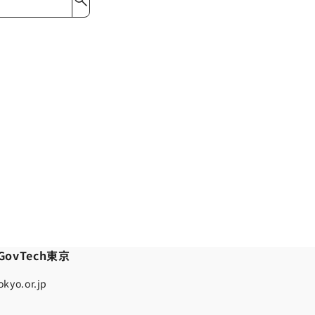
ovTech東京
kyo.or.jp