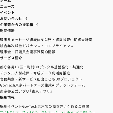
ホーム
ニュース
イベント
お問い合わせ
企業等からの提案箱
財団情報
理事長メッセージ
組織体制
財務・経営状況
中期経営計画
統合年次報告
ガバナンス・コンプライアンス
理事会・評議員会議事録
契約情報
サービス紹介
都庁各局DX
区市町村DX
デジタル基盤強化・共通化
デジタル人材確保・育成
データ利活用推進
官民共創・新サービス創出
こどもDXプロジェクト
GovTech東京パートナーズ
生成AIプラットフォーム
東京都公式アプリ「東京アプリ」
採用情報
採用イベント
GovTech東京での働き方
よくあるご質問
サイトポリシー
プライバシーポリシー
ソーシャルメディアポリシー