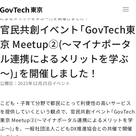
本文へ移動
ホーム
ニュース
ホーム
官民共創イベント「GovTech東京 Meetup②​(～マイナポータル連携
によるメリットを学ぶ～)」を開催しました！
官民共創イベント「GovTech東
京 Meetup②​(～マイナポータ
ル連携によるメリットを学ぶ
～)」を開催しました！
公開日
2023年12月25日
イベント
こども・子育て分野で都民にとって利便性の高いサービス
を提供していくという観点で、官民共創イベント「GovTech
東京 Meetup②​(～マイナポータル連携によるメリットを学
ぶ～)」を、一般社団法人こどもDX推進協会との共催で開催