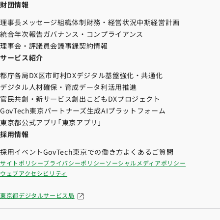
財団情報
理事長メッセージ
組織体制
財務・経営状況
中期経営計画
統合年次報告
ガバナンス・コンプライアンス
理事会・評議員会議事録
契約情報
サービス紹介
都庁各局DX
区市町村DX
デジタル基盤強化・共通化
デジタル人材確保・育成
データ利活用推進
官民共創・新サービス創出
こどもDXプロジェクト
GovTech東京パートナーズ
生成AIプラットフォーム
東京都公式アプリ「東京アプリ」
採用情報
採用イベント
GovTech東京での働き方
よくあるご質問
サイトポリシー
プライバシーポリシー
ソーシャルメディアポリシー
ウェブアクセシビリティ
東京都デジタルサービス局