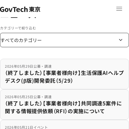
本文へ移動
ホーム
ニュース
ホーム
ニュース
カテゴリーで絞り込む
（終了しました）【事業者様向け】生活保護AIヘルプデスク(β
2026年05月29日
公募・調達
（終了しました）【事業者様向け】生活保護AIヘルプ
デスク(β版)開発委託（5/29）
（終了しました）【事業者様向け】共同調達5案件に関する情
2026年05月25日
公募・調達
（終了しました）【事業者様向け】共同調達5案件に
関する情報提供依頼（RFI）の実施について
「Postman API Night Tokyo 2026 Late Spri
2026年05月21日
イベント