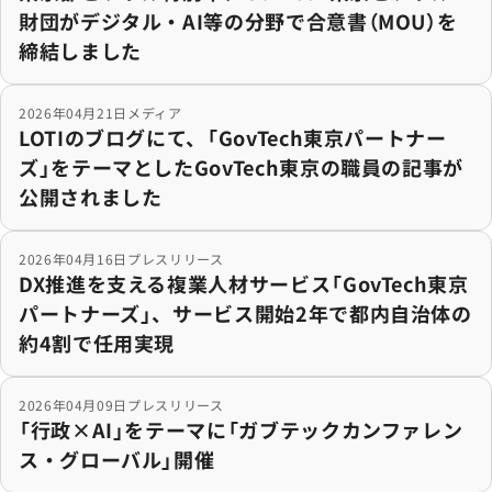
財団がデジタル・AI等の分野で合意書（MOU）を
締結しました
LOTIのブログにて、「GovTech東京パートナーズ」を
2026年04月21日
メディア
LOTIのブログにて、「GovTech東京パートナー
ズ」をテーマとしたGovTech東京の職員の記事が
公開されました
DX推進を支える複業人材サービス「GovTech東京パー
2026年04月16日
プレスリリース
DX推進を支える複業人材サービス「GovTech東京
パートナーズ」、サービス開始2年で都内自治体の
約4割で任用実現
「行政×AI」をテーマに「ガブテックカンファレンス・グ
2026年04月09日
プレスリリース
「行政×AI」をテーマに「ガブテックカンファレン
ス・グローバル」開催