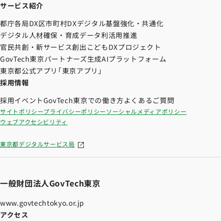
サービス紹介
都庁各局DX
区市町村DX
デジタル基盤強化・共通化
デジタル人材確保・育成
データ利活用推進
官民共創・新サービス創出
こどもDXプロジェクト
GovTech東京パートナーズ
生成AIプラットフォーム
東京都公式アプリ「東京アプリ」
採用情報
採用イベント
GovTech東京での働き方
よくあるご質問
サイトポリシー
プライバシーポリシー
ソーシャルメディアポリシー
ウェブアクセシビリティ
東京都デジタルサービス局
一般財団法人GovTech東京
www.govtechtokyo.or.jp
アクセス