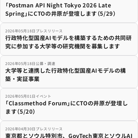
「Postman API Night Tokyo 2026 Late
Spring」にCTOの井原が登壇します（5/29）
行政特化型国産AIモデルを構築するための共同研究に参
2026年05月18日
プレスリリース
行政特化型国産AIモデルを構築するための共同研
究に参加する大学等の研究機関を募集します
大学等と連携した行政特化型国産AIモデルの構築・実証
2026年05月18日
公募・調達
大学等と連携した行政特化型国産AIモデルの構
築・実証事業
「Classmethod Forum」にCTOの井原が登壇します（5
2026年05月01日
イベント
「Classmethod Forum」にCTOの井原が登壇し
ます（5/20）
東京都とソウル特別市、GovTech東京とソウルAI財団
2026年04月30日
プレスリリース
東京都とソウル特別市、GovTech東京とソウルAI